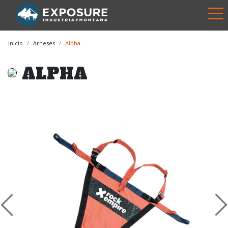
Inicio
Arneses
Alpha
ALPHA