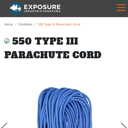
Inicio
Cordinos
550 Type III Parachute Cord
550 TYPE III
PARACHUTE CORD